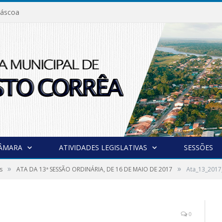
áscoa
CÂMARA
ATIVIDADES LEGISLATIVAS
SESSÕES
»
»
s
ATA DA 13ª SESSÃO ORDINÁRIA, DE 16 DE MAIO DE 2017
Ata_13_201
0