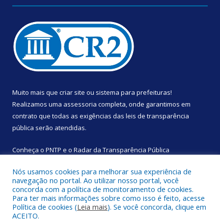
Muito mais que
criar site
ou
sistema para prefeituras
!
Realizamos uma
assessoria
completa, onde garantimos em
contrato que todas as exigências das
leis de transparência
pública
serão atendidas.
Conheça o
PNTP
e o
Radar da Transparência Pública
Nós usamos cookies para melhorar sua experiência de
navegação no portal. Ao utilizar nosso portal, você
concorda com a política de monitoramento de cookies.
Para ter mais informações sobre como isso é feito, acesse
Todos os direitos reservados a Câmara Municipal de Augusto
Política de cookies (
Leia mais
). Se você concorda, clique em
Corrêa.
ACEITO.