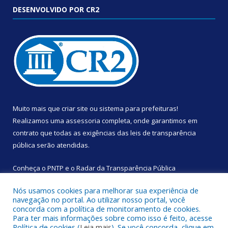
DESENVOLVIDO POR CR2
Muito mais que
criar site
ou
sistema para prefeituras
!
Realizamos uma
assessoria
completa, onde garantimos em
contrato que todas as exigências das
leis de transparência
pública
serão atendidas.
Conheça o
PNTP
e o
Radar da Transparência Pública
Nós usamos cookies para melhorar sua experiência de
navegação no portal. Ao utilizar nosso portal, você
concorda com a política de monitoramento de cookies.
Para ter mais informações sobre como isso é feito, acesse
Todos os direitos reservados a Câmara Municipal de Augusto
Política de cookies (
Leia mais
). Se você concorda, clique em