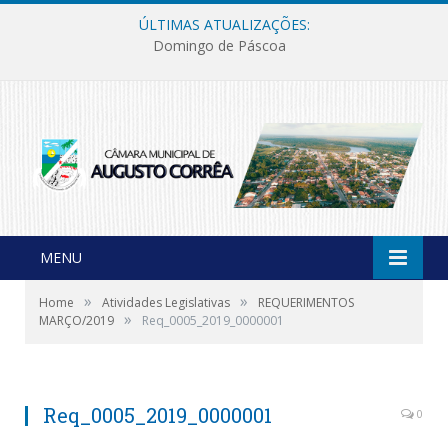
ÚLTIMAS ATUALIZAÇÕES:
Domingo de Páscoa
MENU
»
»
Home
Atividades Legislativas
REQUERIMENTOS
»
MARÇO/2019
Req_0005_2019_0000001
Req_0005_2019_0000001
0