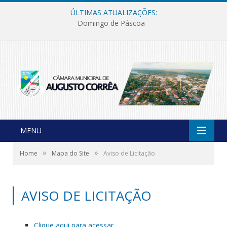
ÚLTIMAS ATUALIZAÇÕES:
Domingo de Páscoa
MENU
»
»
Home
Mapa do Site
Aviso de Licitação
AVISO DE LICITAÇÃO
Clique aqui para acessar