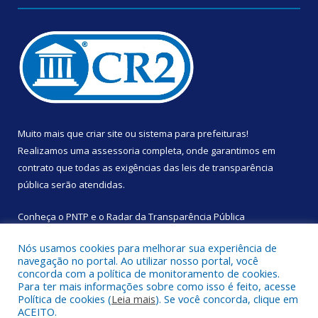
Muito mais que
criar site
ou
sistema para prefeituras
!
Realizamos uma
assessoria
completa, onde garantimos em
contrato que todas as exigências das
leis de transparência
pública
serão atendidas.
Conheça o
PNTP
e o
Radar da Transparência Pública
Nós usamos cookies para melhorar sua experiência de
navegação no portal. Ao utilizar nosso portal, você
concorda com a política de monitoramento de cookies.
Para ter mais informações sobre como isso é feito, acesse
Todos os direitos reservados a Câmara Municipal de Augusto
Política de cookies (
Leia mais
). Se você concorda, clique em
Corrêa.
ACEITO.