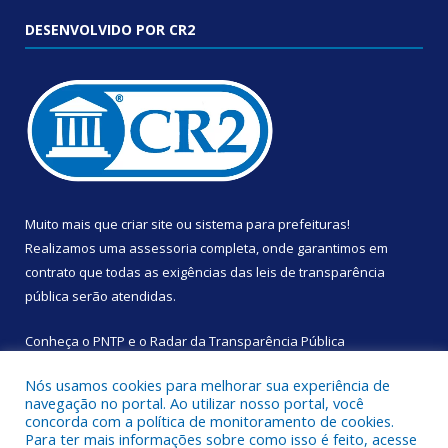
DESENVOLVIDO POR CR2
Muito mais que
criar site
ou
sistema para prefeituras
!
Realizamos uma
assessoria
completa, onde garantimos em
contrato que todas as exigências das
leis de transparência
pública
serão atendidas.
Conheça o
PNTP
e o
Radar da Transparência Pública
Nós usamos cookies para melhorar sua experiência de
navegação no portal. Ao utilizar nosso portal, você
concorda com a política de monitoramento de cookies.
Para ter mais informações sobre como isso é feito, acesse
Todos os direitos reservados a Câmara Municipal de Augusto