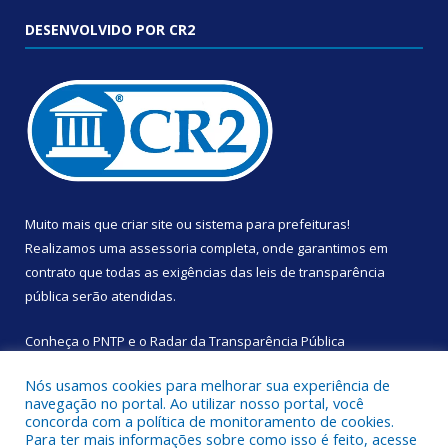
DESENVOLVIDO POR CR2
Muito mais que
criar site
ou
sistema para prefeituras
!
Realizamos uma
assessoria
completa, onde garantimos em
contrato que todas as exigências das
leis de transparência
pública
serão atendidas.
Conheça o
PNTP
e o
Radar da Transparência Pública
Nós usamos cookies para melhorar sua experiência de
navegação no portal. Ao utilizar nosso portal, você
concorda com a política de monitoramento de cookies.
Para ter mais informações sobre como isso é feito, acesse
Todos os direitos reservados a Câmara Municipal de Augusto