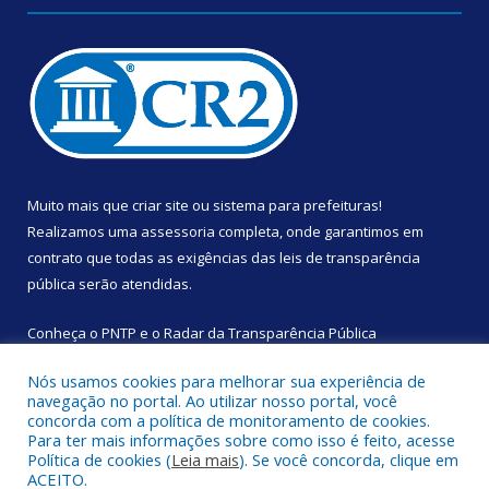
Muito mais que
criar site
ou
sistema para prefeituras
!
Realizamos uma
assessoria
completa, onde garantimos em
contrato que todas as exigências das
leis de transparência
pública
serão atendidas.
Conheça o
PNTP
e o
Radar da Transparência Pública
Nós usamos cookies para melhorar sua experiência de
navegação no portal. Ao utilizar nosso portal, você
concorda com a política de monitoramento de cookies.
Para ter mais informações sobre como isso é feito, acesse
Todos os direitos reservados a Câmara Municipal de Augusto
Política de cookies (
Leia mais
). Se você concorda, clique em
Corrêa.
ACEITO.