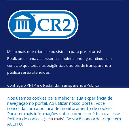
Muito mais que
criar site
ou
sistema para prefeituras
!
Realizamos uma
assessoria
completa, onde garantimos em
contrato que todas as exigências das
leis de transparência
pública
serão atendidas.
Conheça o
PNTP
e o
Radar da Transparência Pública
Nós usamos cookies para melhorar sua experiência de
navegação no portal. Ao utilizar nosso portal, você
concorda com a política de monitoramento de cookies.
Para ter mais informações sobre como isso é feito, acesse
Todos os direitos reservados a Câmara Municipal de Augusto
Política de cookies (
Leia mais
). Se você concorda, clique em
Corrêa.
ACEITO.