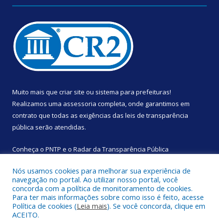
Muito mais que
criar site
ou
sistema para prefeituras
!
Realizamos uma
assessoria
completa, onde garantimos em
contrato que todas as exigências das
leis de transparência
pública
serão atendidas.
Conheça o
PNTP
e o
Radar da Transparência Pública
Nós usamos cookies para melhorar sua experiência de
navegação no portal. Ao utilizar nosso portal, você
concorda com a política de monitoramento de cookies.
Para ter mais informações sobre como isso é feito, acesse
Todos os direitos reservados a Câmara Municipal de Augusto
Política de cookies (
Leia mais
). Se você concorda, clique em
Corrêa.
ACEITO.