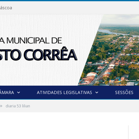
áscoa
CÂMARA
ATIVIDADES LEGISLATIVAS
SESSÕES
»
diaria 53 lilian