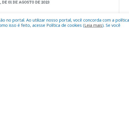
 DE 01 DE AGOSTO DE 2023
 no portal. Ao utilizar nosso portal, você concorda com a polític
 isso é feito, acesse Política de cookies (
Leia mais
). Se você
10 DE JULHO DE 2023 (Institui o “Festival de arte gospel,
Augusto Corrêa e da outras providências)
IA, DE 13 DE JUNHO DE 2023
, DE 06 DE JUNHO DE 2023
RIA, DE 06 DE JUNHO DE 2023
A, DE 30 DE MAIO DE 2023