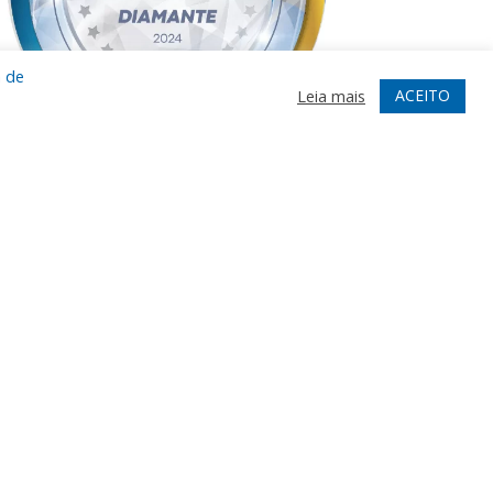
a de
ACEITO
Leia mais