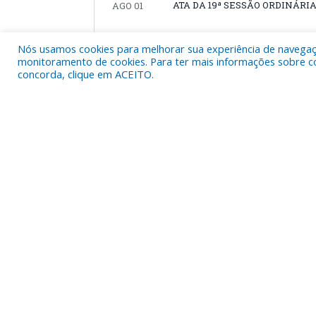
ATA DA 19ª SESSÃO ORDINÁRIA,
AGO 01
JULHO, 2023
Nós usamos cookies para melhorar sua experiência de navegação
monitoramento de cookies. Para ter mais informações sobre como
concorda, clique em ACEITO.
LEI MUNICIPAL Nº 1980/2023, DE 
JUL 10
Aviva Urumajó” no Município de 
JUNHO, 2023
PAUTA DA 16ª SESSÃO ORDINÁR
JUN 13
ATA DA 15ª SESSÃO ORDINÁRIA
JUN 06
PAUTA DA 15ª SESSÃO ORDINÁ
JUN 06
MAIO, 2023
ATA DA 14ª SESSÃO ORDINÁRI
MAIO 30