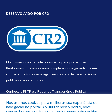
DESENVOLVIDO POR CR2
Muito mais que
criar site
ou
sistema para prefeituras
!
Realizamos uma
assessoria
completa, onde garantimos em
contrato que todas as exigências das
leis de transparência
pública
serão atendidas.
Conheça o
PNTP
e o
Radar da Transparência Pública
Nós usamos cookies para melhorar sua experiência de
navegação no portal. Ao utilizar nosso portal, você
concorda com a política de monitoramento de cookies.