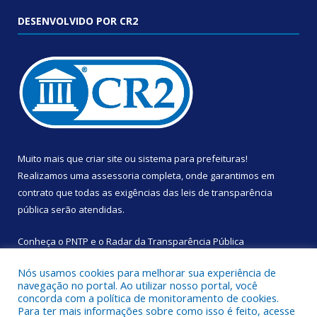
DESENVOLVIDO POR CR2
Muito mais que
criar site
ou
sistema para prefeituras
!
Realizamos uma
assessoria
completa, onde garantimos em
contrato que todas as exigências das
leis de transparência
pública
serão atendidas.
Conheça o
PNTP
e o
Radar da Transparência Pública
Nós usamos cookies para melhorar sua experiência de
navegação no portal. Ao utilizar nosso portal, você
concorda com a política de monitoramento de cookies.
Para ter mais informações sobre como isso é feito, acesse
Todos os direitos reservados a Câmara Municipal de Augusto