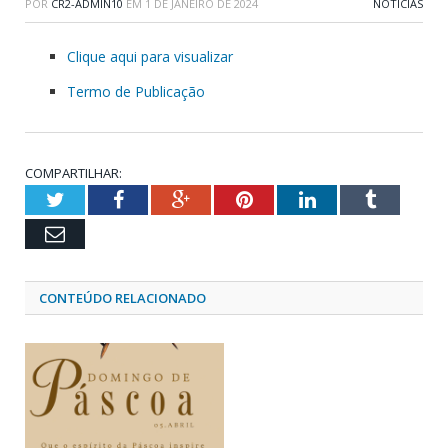
POR
CR2-ADMIN10
EM
1 DE JANEIRO DE 2024
NOTÍCIAS
Clique aqui para visualizar
Termo de Publicação
COMPARTILHAR:
Twitter
Facebook
Google+
Pinterest
LinkedIn
Tumblr
Email
CONTEÚDO RELACIONADO