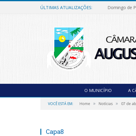
ÚLTIMAS ATUALIZAÇÕES:
Domingo de P
O MUNICÍPIO
A 
»
»
VOCÊ ESTÁ EM:
Home
Notícias
07 de ab
Capa8