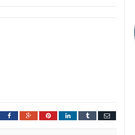
tter
Facebook
Google+
Pinterest
LinkedIn
Tumblr
Email