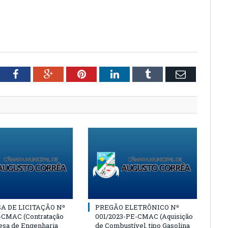
tter
Facebook
Google+
Pinterest
LinkedIn
Tumblr
Email
A DE LICITAÇÃO Nº
PREGÃO ELETRÔNICO Nº
-CMAC (Contratação
001/2023-PE-CMAC (Aquisição
sa de Engenharia
de Combustível, tipo Gasolina