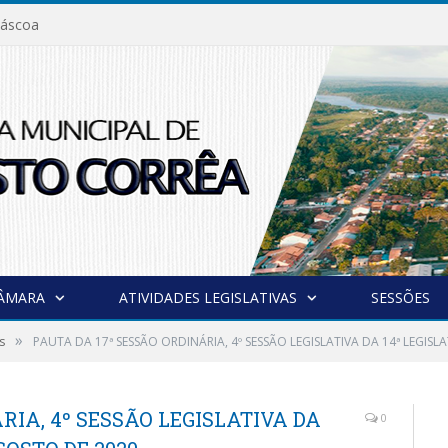
áscoa
CÂMARA
ATIVIDADES LEGISLATIVAS
SESSÕES
»
s
PAUTA DA 17ª SESSÃO ORDINÁRIA, 4º SESSÃO LEGISLATIVA DA 14ª LEGIS
RIA, 4º SESSÃO LEGISLATIVA DA
0