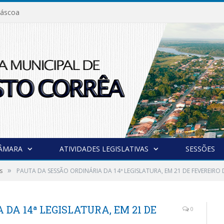
áscoa
CÂMARA
ATIVIDADES LEGISLATIVAS
SESSÕES
»
s
PAUTA DA SESSÃO ORDINÁRIA DA 14ª LEGISLATURA, EM 21 DE FEVEREIRO 
DA 14ª LEGISLATURA, EM 21 DE
0