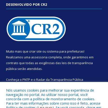
DESENVOLVIDO POR CR2
Muito mais que
criar site
ou
sistema para prefeituras
!
Realizamos uma
assessoria
completa, onde garantimos em
contrato que todas as exigências das
leis de transparência
pública
serão atendidas.
Conheça o
PNTP
e o
Radar da Transparência Pública
Nós usamos cookies para melhorar sua experiência de
navegação no portal. Ao utilizar nosso portal, você
concorda com a política de monitoramento de cookies.
Para ter mais informações sobre como isso é feito, acesse
Todos os direitos reservados a Câmara Municipal de Augusto
Política de cookies (
Leia mais
). Se você concorda, clique em