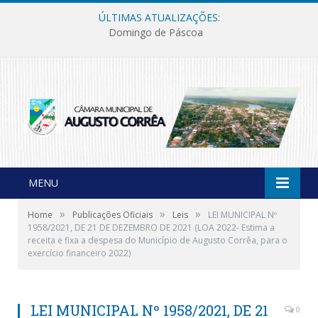
ÚLTIMAS ATUALIZAÇÕES:
Domingo de Páscoa
MENU
»
»
»
Home
Publicações Oficiais
Leis
LEI MUNICIPAL Nº
1958/2021, DE 21 DE DEZEMBRO DE 2021 (LOA 2022- Estima a
receita e fixa a despesa do Município de Augusto Corrêa, para o
exercício financeiro 2022)
LEI MUNICIPAL Nº 1958/2021, DE 21
0